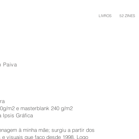
LIVROS
52 ZINES
 Paiva
ra
20g/m2 e masterblank 240 g/m2
 Ipsis Gráfica
enagem à minha mãe; surgiu a partir dos
s e visuais que faço desde 1998. Logo