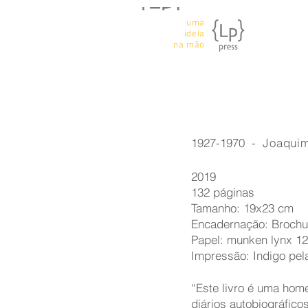
uma
ideia
na mão
1927-1970 -
Joaquim
2019
132 páginas
Tamanho: 19x23 cm
Encadernação: Brochu
Papel: munken lynx 1
Impressão: Indigo pela
“Este livro é uma hom
diários autobiográfico