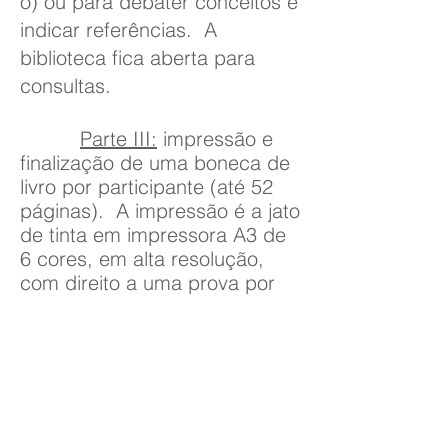
o) ou para debater conceitos e
indicar referências. A
biblioteca fica aberta para
consultas.
Parte III:
impressão e
finalização de uma boneca de
livro por participante (até 52
páginas). A impressão é a jato
de tinta em impressora A3 de
6 cores, em alta resolução,
com direito a uma prova por
trabalho. Há diversas opções
de papel disponíveis (as
escolhas dos materiais serão
debatidas ao longo dos
encontros, visando sempre
a coerência do projeto).