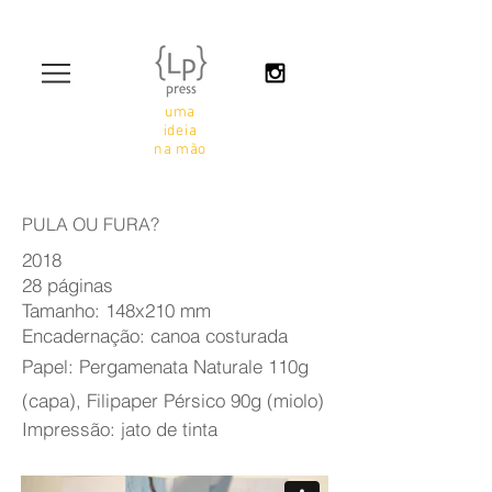
uma
ideia
na mão
PULA OU FURA?
2018
28 páginas
Tamanho: 148x210 mm
Encadernação: canoa costurada
Papel: Pergamenata Naturale 110g
(capa), Filipaper Pérsico 90g (miolo)
Impressão: jato de tinta