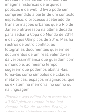
imagens históricas de arquivos
públicos e da web. O livro pode ser
compreendido a partir de um contexto
específico: o processo acelerado de
transformações urbanas que o Rio de
Janeiro atravessou na última década
para sediar a Copa do Mundo de 2014
e os Jogos Olímpicos de 2016. Mas há
rastros de outro conflito: as
fotografias documentais querem ser
documentos de um real, valendo-se
da verossimilhança que guardam com
o mundo e, ao mesmo tempo,
sugerem que podemos abstrai-las,
toma-las como símbolos de cidades
metafóricas, espaços imaginados, que
só existem na memória, no sonho ou
na linguagem.
Riocities was edited from more than
40,000 pictures made in the last
decade in Rio de Janeiro, Brazil, in