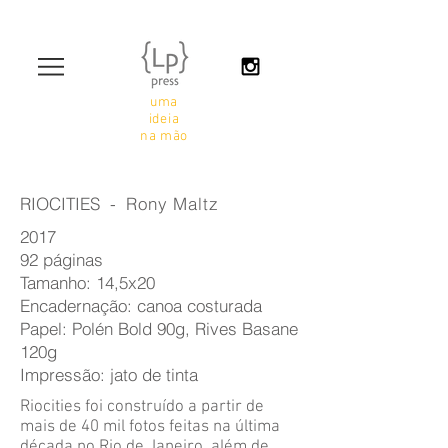
uma
ideia
na mão
RIOCITIES -
Rony Maltz
2017
92 páginas
Tamanho: 14,5x20
Encadernação: canoa costurada
Papel: Polén Bold 90g,
Rives Basane
120g
Impressão: jato de tinta
Riocities foi construído a partir de
mais de 40 mil fotos feitas na última
década no Rio de Janeiro, além de