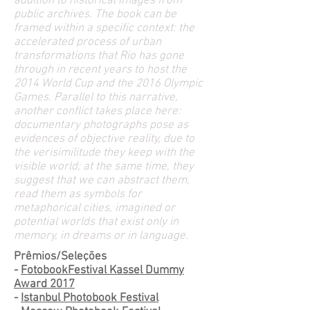
addition to historical images from
public archives. The book can be
framed within a specific context: the
accelerated process of urban
transformations that Rio has gone
through in recent years to host the
2014 World Cup and the 2016 Olympic
Games. Parallel to this narrative,
another conflict takes place here:
documentary photographs pose as
evidences of objective reality, due to
the verisimilitude they keep with the
visible world; at the same time, they
suggest that we can abstract them,
read them as symbols for
metaphorical cities, imagined or
potential worlds that exist only in
memory, in dreams or in language.
Prêmios/Seleções
-
FotobookFestival Kassel Dummy
Award 2017
-
Istanbul Photobook Festival