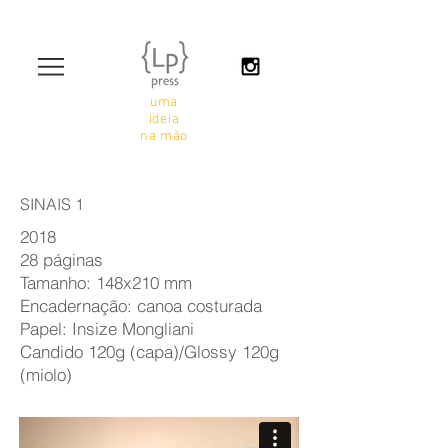
uma
ideia
na mão
SINAIS 1
2018
28 páginas
Tamanho: 148x210 mm
Encadernação: canoa costurada
Papel: Insize Mongliani
Candido 120g (capa)/Glossy 120g
(miolo)