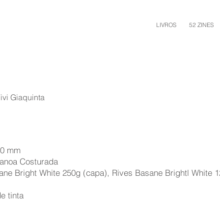
LIVROS
52 ZINES
vi Giaquinta
10 mm
anoa Costurada
ane Bright White 250g (capa), Rives Basane Brightl White 
e tinta