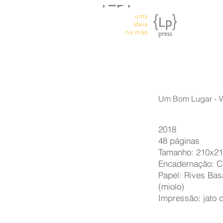
uma
ideia
na mão
Um Bom Lugar - Vi
2018
48 páginas
Tamanho: 210x2
Encadernação: C
Papel: Rives Bas
(miolo)
Impressão: jato d