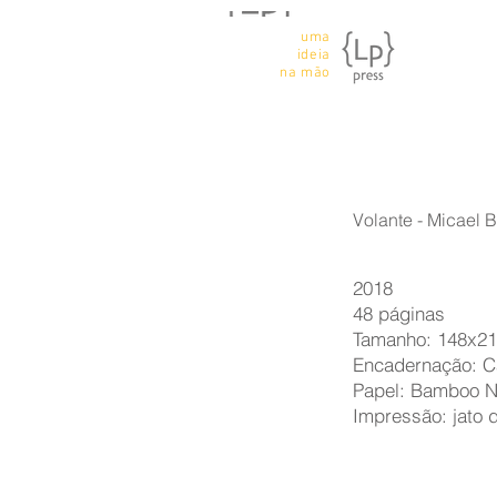
uma
ideia
na mão
Volante - Micael
2018
48 páginas
Tamanho: 148x2
Encadernação: C
Papel: Bamboo Na
Impressão: jato d