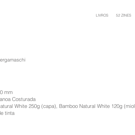
LIVROS
52 ZINES
 Bergamaschi
10 mm
anoa Costurada
tural White 250g (capa), Bamboo Natural White 120g (miol
e tinta